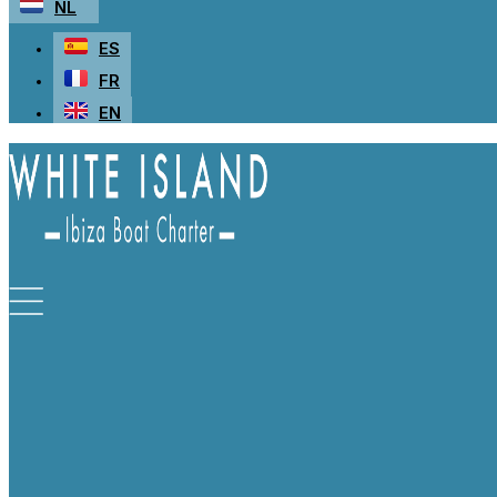
NL
ES
FR
EN